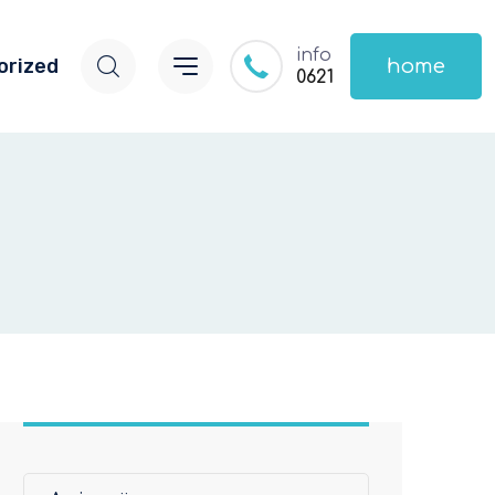
info
orized
home
0621