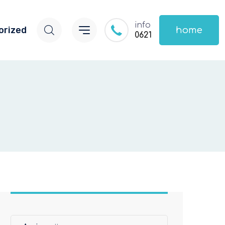
info
orized
home
0621