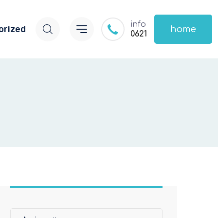
info
orized
home
0621