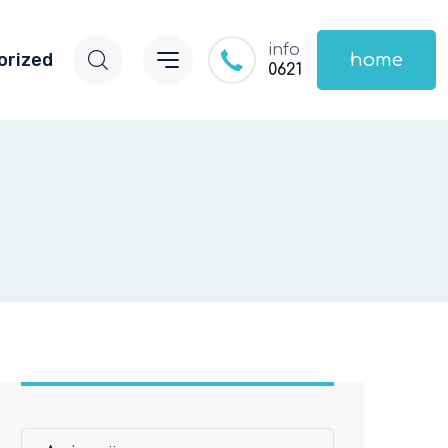
info
orized
home
0621