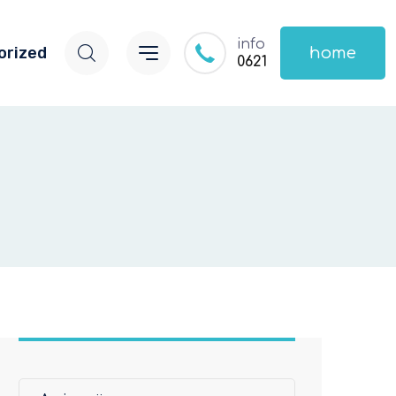
info
orized
home
0621