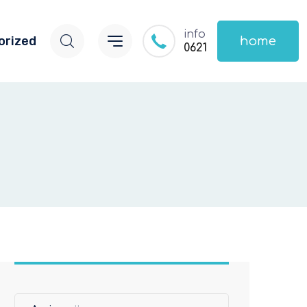
info
orized
home
0621