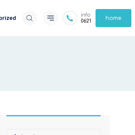
info
orized
home
0621