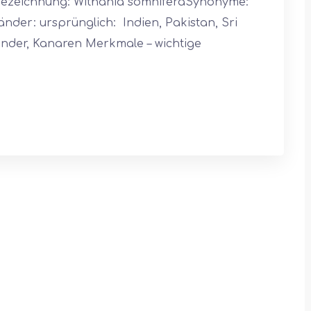
 Bezeichnung: Withania somniferaSynonyme:
änder: ursprünglich: Indien, Pakistan, Sri
länder, Kanaren Merkmale – wichtige