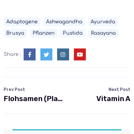
Adaptogene
Ashwagandha
Ayurveda
Brusya
Pflanzen
Pustida
Rasayana
Share :
Prev Post
Next Post
Flohsamen (Plantago)
Vitamin A