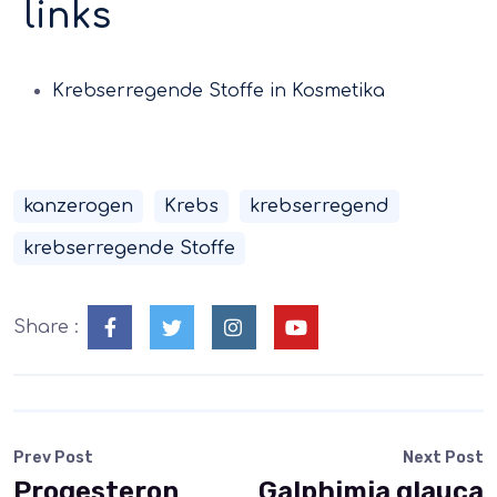
links
Krebserregende Stoffe in Kosmetika
kanzerogen
Krebs
krebserregend
krebserregende Stoffe
Share :
Prev Post
Next Post
Progesteron
Galphimia glauca