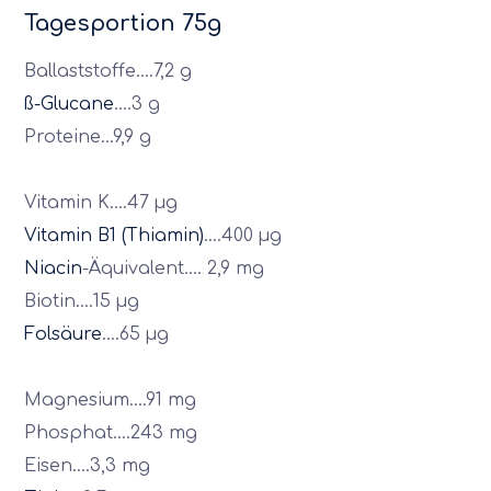
Tagesportion 75g
Ballaststoffe….7,2 g
ß-Glucane
….3 g
Proteine…9,9 g
Vitamin K….47 µg
Vitamin B1 (Thiamin)
….400 µg
Niacin
-Äquivalent…. 2,9 mg
Biotin….15 µg
Folsäure
….65 µg
Magnesium….91 mg
Phosphat….243 mg
Eisen….3,3 mg