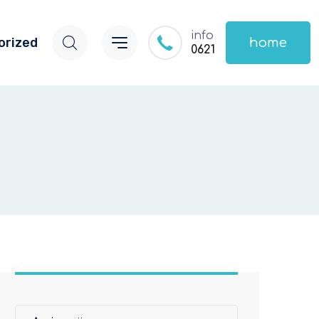
info
orized
home
0621