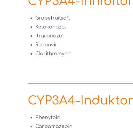
CYP3A4-Inhibito
Grapefruitsaft
Ketokonazol
Itraconazol
Ritonavir
Clarithromycin
CYP3A4-Indukto
Phenytoin
Carbamazepin