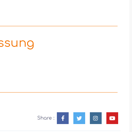
ssung
Share :