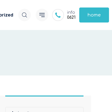
info
orized
home
0621